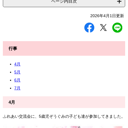
ページ内目次
2026年4月1日更新
シ
ツ
L
ェ
イ
I
ア
ー
N
す
ト
E
る
す
で
行事
る
送
る
4月
5月
6月
7月
4月
ふれあい交流会に、5歳児ぞうぐみの子ども達が参加してきました。