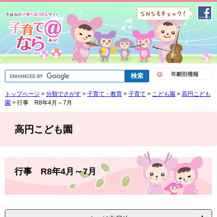
ペ
メ
ー
ニ
ジ
ュ
の
ー
先
を
頭
飛
で
ば
G
す
し
o
。
て
o
トップページ
>
分類でさがす
>
子育て・教育
>
子育て
>
こども園
>
高円こども
g
本
l
園
>
行事 R8年4月～7月
文
e
へ
カ
ス
高円こども園
タ
ム
検
索
本
文
行事 R8年4月～7月