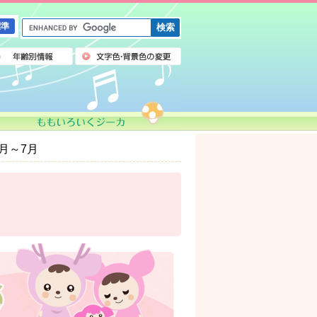
G
標準
o
o
g
l
e
カ
ス
タ
ム
4月～7月
検
索