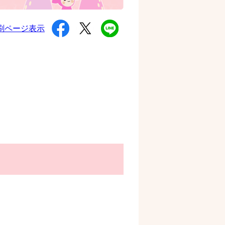
シ
ツ
L
刷ページ表示
ェ
イ
I
ア
ー
N
す
ト
E
る
す
で
る
送
る