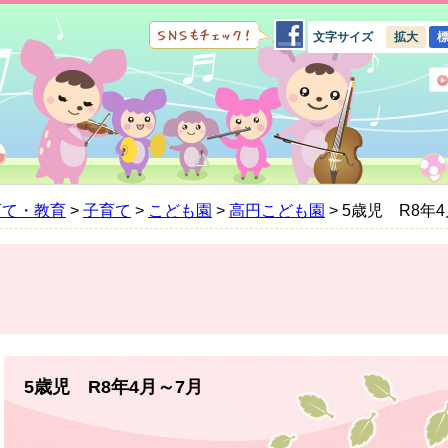
文字サイズ
拡大
育て・教育
>
子育て
>
こども園
>
高円こども園
>
5歳児 R8年
本
文
5歳児 R8年4月～7月