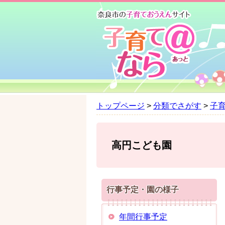
ペ
メ
ー
ニ
ジ
ュ
の
ー
先
を
頭
飛
で
ば
す
し
。
て
トップページ
>
分類でさがす
>
子
本
文
へ
高円こども園
行事予定・園の様子
年間行事予定