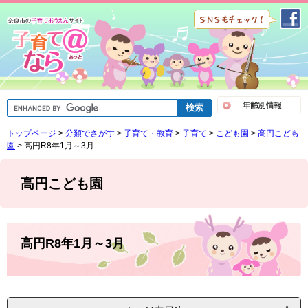
ペ
メ
ー
ニ
ジ
ュ
の
ー
先
を
頭
飛
で
ば
G
す
し
o
。
て
o
トップページ
>
分類でさがす
>
子育て・教育
>
子育て
>
こども園
>
高円こども
g
本
l
園
>
高円R8年1月～3月
文
e
へ
カ
ス
高円こども園
タ
ム
検
索
本
文
高円R8年1月～3月