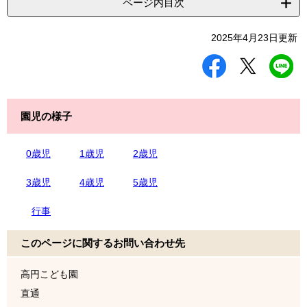
ページ内目次
2025年4月23日更新
シ
ツ
L
ェ
イ
I
ア
ー
N
す
ト
E
る
す
で
園児の様子
る
送
る
0歳児
1歳児
2歳児
3歳児
4歳児
5歳児
行事
このページに関するお問い合わせ先
高円こども園
直通