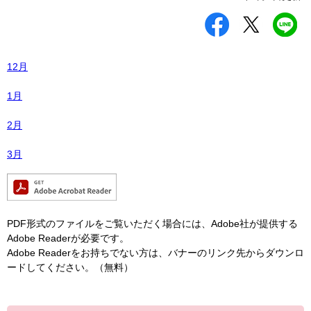
シ
ツ
L
ェ
イ
I
ア
ー
N
す
ト
E
る
す
で
12月
る
送
る
1月
2月
3月
PDF形式のファイルをご覧いただく場合には、Adobe社が提供する
Adobe Readerが必要です。
Adobe Readerをお持ちでない方は、バナーのリンク先からダウンロ
ードしてください。（無料）