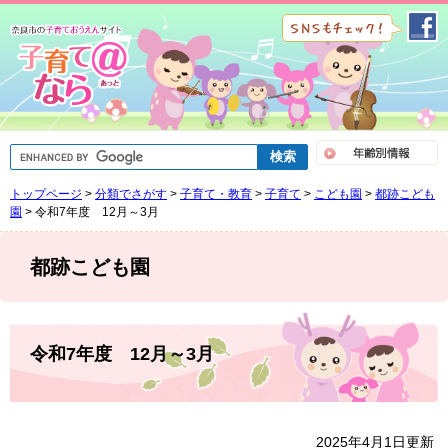
ペ
メ
ー
ニ
ジ
ュ
の
ー
先
を
頭
飛
で
ば
G
す
し
o
。
て
o
トップページ
>
分類でさがす
>
子育て・教育
>
子育て
>
こども園
>
都跡こども
g
本
l
園
>
令和7年度 12月～3月
文
e
へ
カ
ス
都跡こども園
タ
ム
検
索
本
文
令和7年度 12月～3月
2025年4月1日更新