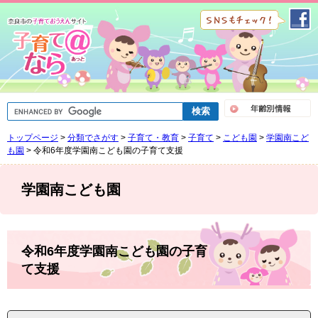
ペ
メ
ー
ニ
ジ
ュ
の
ー
先
を
頭
飛
で
ば
G
す
し
o
。
て
o
トップページ
>
分類でさがす
>
子育て・教育
>
子育て
>
こども園
>
学園南こど
g
本
l
も園
>
令和6年度学園南こども園の子育て支援
文
e
へ
カ
ス
学園南こども園
タ
ム
検
索
本
文
令和6年度学園南こども園の子育
て支援