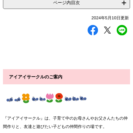
ページ内目次
2024年5月10日更新
シ
ツ
L
ェ
イ
I
ア
ー
N
す
ト
E
る
す
で
る
送
る
アイアイサークルのご案内
『アイアイサークル』は、子育て中のお母さんやお父さんたちの仲
間作りと、友達と遊びたい子どもの仲間作りの場です。