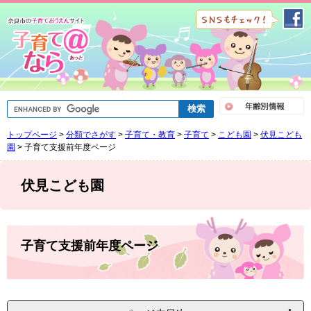
ペ
メ
ー
ニ
ジ
ュ
の
ー
先
を
頭
飛
で
ば
G
す
し
o
。
て
o
トップページ
>
分類でさがす
>
子育て・教育
>
子育て
>
こども園
>
伏見こども
g
本
l
園
>
子育て支援前年度ページ
文
e
へ
カ
ス
伏見こども園
タ
ム
検
索
本
文
子育て支援前年度ページ