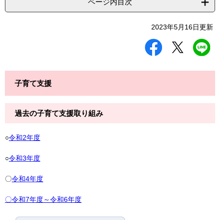
ページ内目次
2023年5月16日更新
シ
ツ
L
ェ
イ
I
ア
ー
N
す
ト
E
る
す
で
子育て支援
る
送
る
過去の子育て支援取り組み
○
令和2年度
○
令和3年度
〇
令和4年度
〇令和7年度～令和6年度