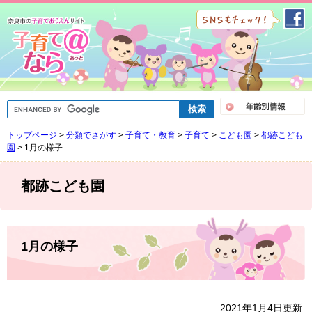
ペ
メ
ー
ニ
ジ
ュ
の
ー
先
を
頭
飛
で
ば
G
す
し
o
。
て
o
トップページ
>
分類でさがす
>
子育て・教育
>
子育て
>
こども園
>
都跡こども
g
本
l
園
>
1月の様子
文
e
へ
カ
ス
都跡こども園
タ
ム
検
索
本
文
1月の様子
2021年1月4日更新