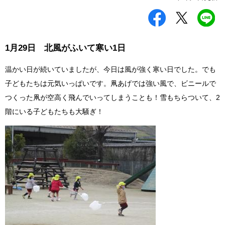
シ
ツ
L
ェ
イ
I
ア
ー
N
す
ト
E
る
す
で
1月29日 北風がふいて寒い1日
る
送
る
温かい日が続いていましたが、今日は風が強く寒い日でした。でも
子どもたちは元気いっぱいです。凧あげでは強い風で、ビニールで
つくった凧が空高く飛んでいってしまうことも！雪もちらついて、2
階にいる子どもたちも大騒ぎ！