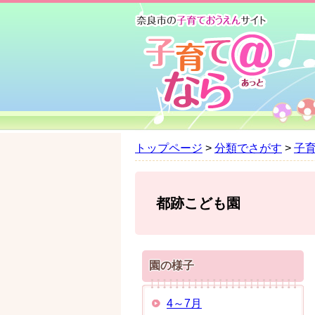
ペ
メ
ー
ニ
ジ
ュ
の
ー
先
を
頭
飛
で
ば
す
し
。
て
トップページ
>
分類でさがす
>
子
本
文
へ
都跡こども園
園の様子
4～7月