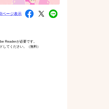
シ
ツ
L
刷ページ表示
ェ
イ
I
ア
ー
N
す
ト
E
る
す
で
る
送
る
 Readerが必要です。
ロードしてください。（無料）