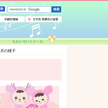
G
標準
o
o
g
l
e
カ
ス
タ
ム
0月の様子
検
索