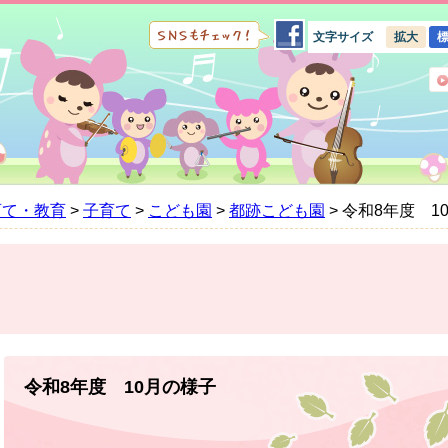
文字サイズ
拡大
育て・教育
>
子育て
>
こども園
>
都跡こども園
>
令和8年度 1
本
文
令和8年度 10月の様子