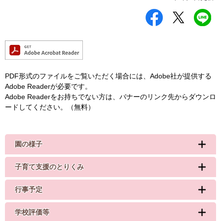
シ
ツ
L
ェ
イ
I
ア
ー
N
す
ト
E
る
す
で
る
送
る
PDF形式のファイルをご覧いただく場合には、Adobe社が提供する
Adobe Readerが必要です。
Adobe Readerをお持ちでない方は、バナーのリンク先からダウンロ
ードしてください。（無料）
園の様子
子育て支援のとりくみ
行事予定
学校評価等