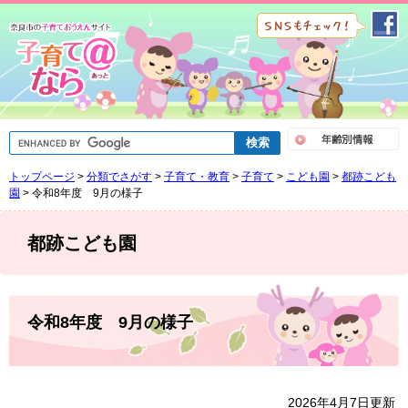
ペ
メ
ー
ニ
ジ
ュ
の
ー
先
を
頭
飛
で
ば
G
す
し
o
。
て
o
トップページ
>
分類でさがす
>
子育て・教育
>
子育て
>
こども園
>
都跡こども
g
本
l
園
>
令和8年度 9月の様子
文
e
へ
カ
ス
都跡こども園
タ
ム
検
索
本
文
令和8年度 9月の様子
2026年4月7日更新