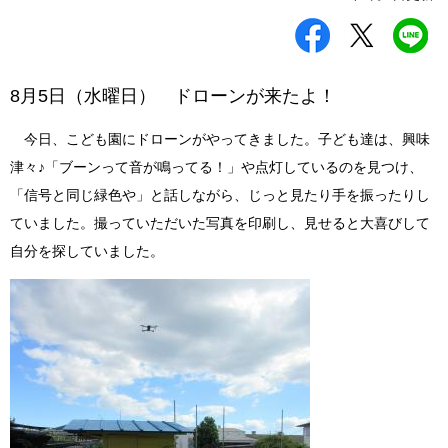
シ
ツ
L
ェ
イ
I
ア
ー
N
す
ト
E
る
す
で
8月5日（水曜日） ドローンが来たよ！
る
送
る
今日、こども園にドローンがやってきました。子ども達は、興味
津々♪「ブーンって音が鳴ってる！」や点灯しているのを見つけ、
「信号と同じ緑色や」と話しながら、じっと見たり手を振ったりし
ていました。撮っていただいた写真を印刷し、見せると大喜びして
自分を探していました。