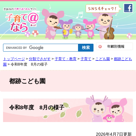
ペ
メ
ー
ニ
ジ
ュ
の
ー
先
を
頭
飛
で
ば
G
す
し
o
。
て
o
トップページ
>
分類でさがす
>
子育て・教育
>
子育て
>
こども園
>
都跡こども
g
本
l
園
>
令和8年度 8月の様子
文
e
へ
カ
ス
都跡こども園
タ
ム
検
索
本
文
令和8年度 8月の様子
2026年4月7日更新