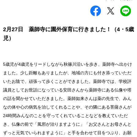
シ
ツ
L
ェ
イ
I
ア
ー
N
す
ト
E
る
す
で
2月27日 薬師寺に園外保育に行きました！（4・5歳
る
送
児）
る
5歳児が4歳児をリードしながら秋篠川沿いを歩き、薬師寺へ出かけ
ました。少し距離もありましたが、地域の方にも付き添っていただ
いたお陰で、頑張って歩くことができました。薬師寺では、学校評
議員としてお世話になっている安田さんから薬師寺にある仏像や塔
の話を聞かせていただきました。薬師如来さんは薬の先生で、みん
なの体や心の病気を治してくれることや、その隣にある菩薩さんが
24時間みんなのことを守ってくれていることなどを教えていただ
き、仏像の前で「風邪が治りますように」「お父さんとお母さんと
ずっと元気でいられますように」と手を合わせて目をつぶり、お願