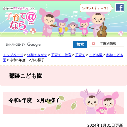
ペ
メ
ー
ニ
ジ
ュ
の
ー
先
を
頭
飛
で
ば
G
す
し
o
。
て
o
トップページ
>
分類でさがす
>
子育て・教育
>
子育て
>
こども園
>
都跡こども
g
本
l
園
>
令和5年度 2月の様子
文
e
へ
カ
ス
都跡こども園
タ
ム
検
索
本
文
令和5年度 2月の様子
2024年1月31日更新