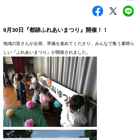
シ
ツ
L
ェ
イ
I
ア
ー
N
す
ト
E
る
す
で
9月30日『都跡ふれあいまつり』開催！！
る
送
る
地域の皆さんが企画、準備を進めてくださり、みんなで集う素晴ら
しい『ふれあいまつり』が開催されました。