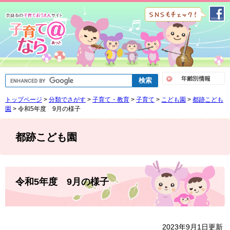
ペ
メ
ー
ニ
ジ
ュ
の
ー
先
を
頭
飛
で
ば
G
す
し
o
。
て
o
トップページ
>
分類でさがす
>
子育て・教育
>
子育て
>
こども園
>
都跡こども
g
本
l
園
>
令和5年度 9月の様子
文
e
へ
カ
ス
都跡こども園
タ
ム
検
索
本
文
令和5年度 9月の様子
2023年9月1日更新