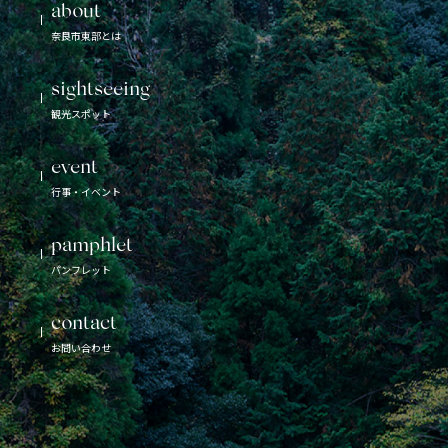
タ
about
ム
奈良市東部とは
検
索
sightseeing
観光スポット
event
行事・イベント
pamphlet
パンフレット
contact
お問い合わせ