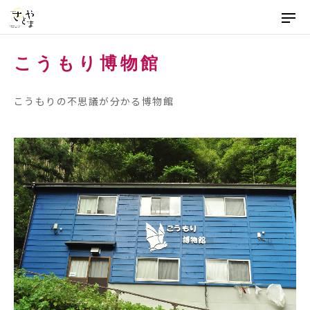
メ
ニ
ュ
本
ー
こうもり博物館
文
を
飛
こうもりの不思議が分かる博物館
ば
し
て
本
文
へ