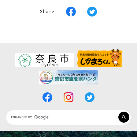
Share
Google
カ
ス