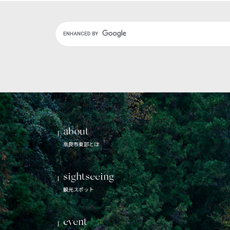
Google
カ
ス
タ
ム
検
索
about
奈良市東部とは
sightseeing
観光スポット
event