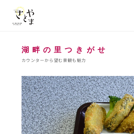
メ
ニ
ュ
ー
を
本
飛
文
ば
湖畔の里つきがせ
し
カウンターから望む景観も魅力
て
本
文
へ