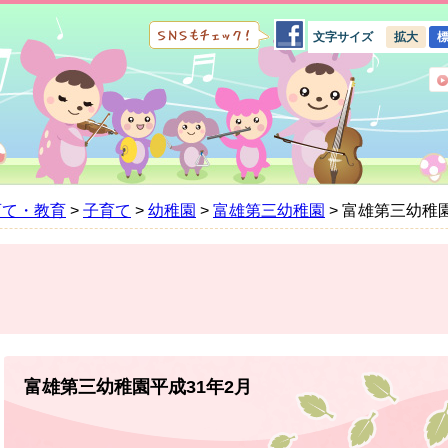
文字サイズ
拡大
育て・教育
>
子育て
>
幼稚園
>
富雄第三幼稚園
>
富雄第三幼稚園
本
文
富雄第三幼稚園平成31年2月