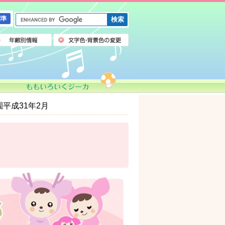
G
標準
o
o
g
l
e
カ
ス
タ
ム
平成31年2月
検
索