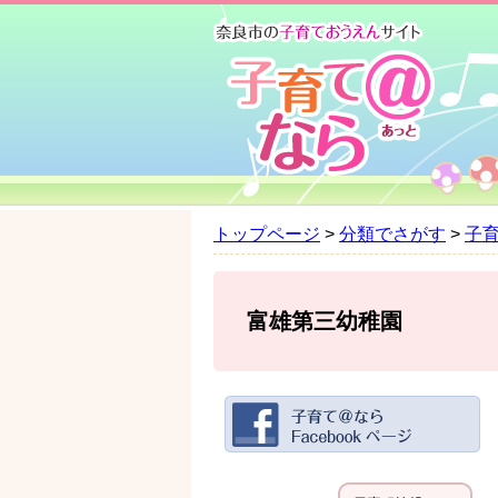
ペ
メ
ー
ニ
ジ
ュ
の
ー
先
を
頭
飛
で
ば
す
し
。
て
トップページ
>
分類でさがす
>
子
本
文
へ
富雄第三幼稚園