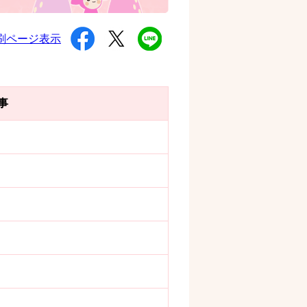
シ
ツ
L
刷ページ表示
ェ
イ
I
ア
ー
N
す
ト
E
る
す
で
る
送
る
事