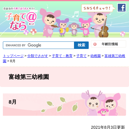
ペ
メ
ー
ニ
ジ
ュ
の
ー
先
を
頭
飛
で
ば
G
す
し
o
。
て
o
トップページ
>
分類でさがす
>
子育て・教育
>
子育て
>
幼稚園
>
富雄第三幼稚
g
本
l
園
>
8月
文
e
へ
カ
ス
富雄第三幼稚園
タ
ム
検
索
本
文
8月
2021年8月3日更新