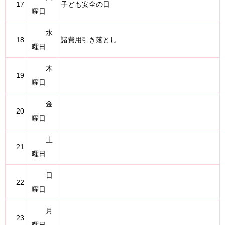
17
子ども安全の日
曜日
水
18
諸費用引き落とし
曜日
木
19
曜日
金
20
曜日
土
21
曜日
日
22
曜日
月
23