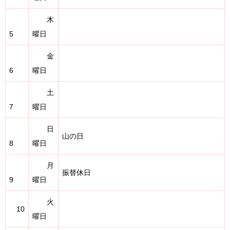
木
5
曜日
金
6
曜日
土
7
曜日
日
山の日
8
曜日
月
振替休日
9
曜日
火
10
曜日