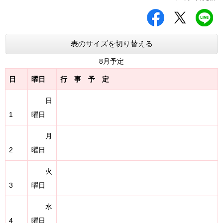
シ
ツ
L
ェ
イ
I
ア
ー
N
す
ト
E
表のサイズを切り替える
る
す
で
る
送
8月予定
る
日
曜日
行 事 予 定
日
1
曜日
月
2
曜日
火
3
曜日
水
4
曜日