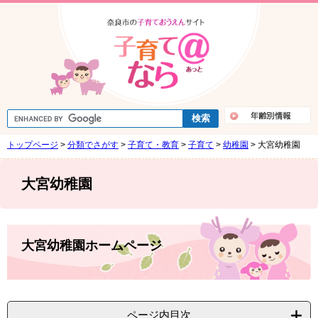
ペ
メ
ー
ニ
ジ
ュ
の
ー
先
を
頭
飛
で
ば
す
し
G
。
て
o
o
本
トップページ
>
分類でさがす
>
子育て・教育
>
子育て
>
幼稚園
>
大宮幼稚園
g
文
l
e
へ
カ
大宮幼稚園
ス
タ
ム
検
本
索
文
大宮幼稚園ホームページ
ページ内目次