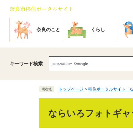
ペ
メ
ー
ニ
ジ
ュ
の
ー
奈良のこと
くらし
先
を
頭
飛
開
開
で
ば
く
く
す
し
キーワード検索
。
て
本
文
へ
トップページ
>
移住ポータルサイト「
現在地
本
文
ならいろフォトギャ