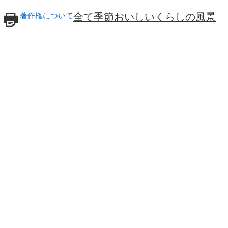
著作権について
全て
季節
おいしい
くらしの風景