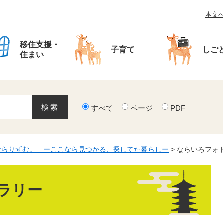
本文
移住支援・
子育て
しご
住まい
すべて
ページ
PDF
ならりずむ。」ーここなら見つかる、探してた暮らしー
>
ならいろフォ
ラリー