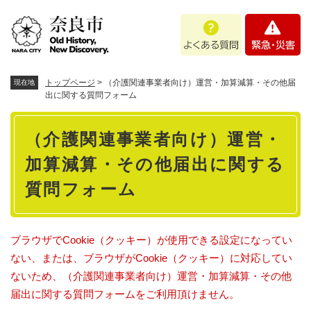
ペ
メニューを飛ばして本文へ
よ
緊
ー
く
急
ジ
あ
・
の
る
災
先
質
害
頭
トップページ
>
（介護関連事業者向け）運営・加算減算・その他届
現在地
問
で
出に関する質問フォーム
す
本
。
（介護関連事業者向け）運営・
文
加算減算・その他届出に関する
質問フォーム
ブラウザでCookie（クッキー）が使用できる設定になってい
ない、または、ブラウザがCookie（クッキー）に対応してい
ないため、（介護関連事業者向け）運営・加算減算・その他
届出に関する質問フォームをご利用頂けません。