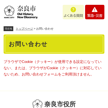
ペ
メニューを飛ばして本文へ
よ
緊
ー
く
急
ジ
あ
・
の
る
災
先
質
害
頭
トップページ
>
お問い合わせ
現在地
問
で
本
す
お問い合わせ
。
文
ブラウザでCookie（クッキー）が使用できる設定になってい
ない、または、ブラウザがCookie（クッキー）に対応してい
ないため、お問い合わせフォームをご利用頂けません。
奈良市役所