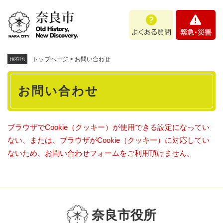
ペ
メニューを飛ばして本文へ
よ
緊
ー
く
急
ジ
あ
・
の
る
災
先
質
害
頭
トップページ
>
お問い合わせ
現在地
問
で
本
す
お問い合わせ
。
文
ブラウザでCookie（クッキー）が使用できる設定になってい
ない、または、ブラウザがCookie（クッキー）に対応してい
ないため、お問い合わせフォームをご利用頂けません。
奈良市役所