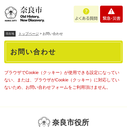
ペ
メニューを飛ばして本文へ
よ
緊
ー
く
急
ジ
あ
・
の
る
災
先
質
害
頭
トップページ
>
お問い合わせ
現在地
問
で
本
す
お問い合わせ
。
文
ブラウザでCookie（クッキー）が使用できる設定になってい
ない、または、ブラウザがCookie（クッキー）に対応してい
ないため、お問い合わせフォームをご利用頂けません。
奈良市役所