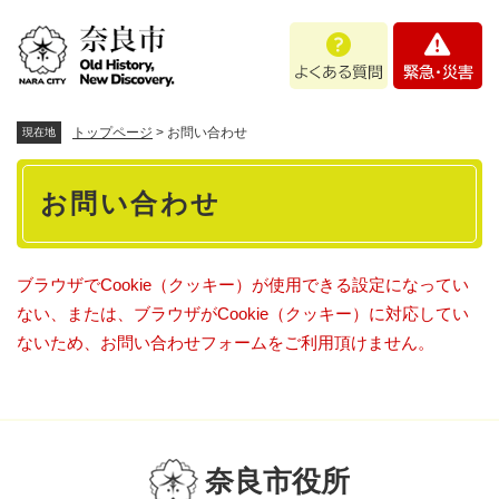
ペ
メニューを飛ばして本文へ
よ
緊
ー
く
急
ジ
あ
・
の
る
災
先
質
害
頭
トップページ
>
お問い合わせ
現在地
問
で
本
す
お問い合わせ
。
文
ブラウザでCookie（クッキー）が使用できる設定になってい
ない、または、ブラウザがCookie（クッキー）に対応してい
ないため、お問い合わせフォームをご利用頂けません。
奈良市役所