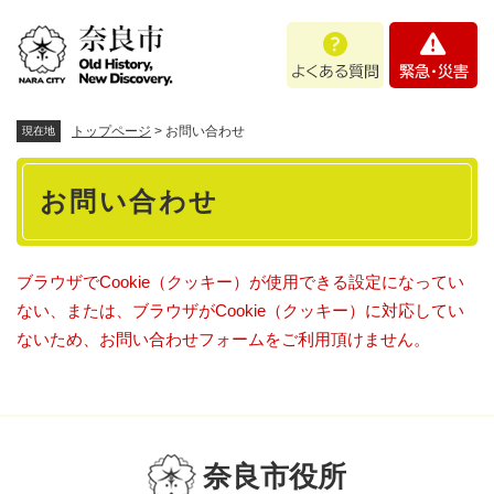
ペ
メニューを飛ばして本文へ
よ
緊
ー
く
急
ジ
あ
・
の
る
災
先
質
害
頭
トップページ
>
お問い合わせ
現在地
問
で
本
す
お問い合わせ
。
文
ブラウザでCookie（クッキー）が使用できる設定になってい
ない、または、ブラウザがCookie（クッキー）に対応してい
ないため、お問い合わせフォームをご利用頂けません。
奈良市役所