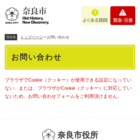
ペ
メニューを飛ばして本文へ
よ
緊
ー
く
急
ジ
あ
・
の
る
災
先
質
害
頭
トップページ
>
お問い合わせ
現在地
問
で
本
す
お問い合わせ
。
文
ブラウザでCookie（クッキー）が使用できる設定になってい
ない、または、ブラウザがCookie（クッキー）に対応してい
ないため、お問い合わせフォームをご利用頂けません。
奈良市役所