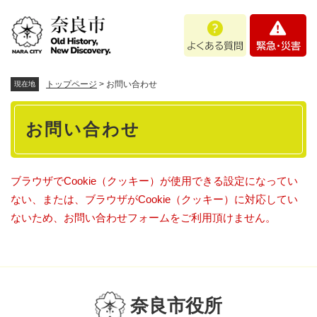
ペ
メニューを飛ばして本文へ
よ
緊
ー
く
急
ジ
あ
・
の
る
災
先
質
害
頭
トップページ
>
お問い合わせ
現在地
問
で
本
す
お問い合わせ
。
文
ブラウザでCookie（クッキー）が使用できる設定になってい
ない、または、ブラウザがCookie（クッキー）に対応してい
ないため、お問い合わせフォームをご利用頂けません。
奈良市役所