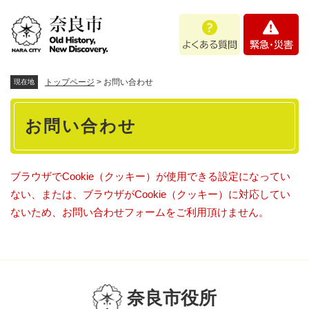
ペ
メニューを飛ばして本文へ
よ
緊
ー
く
急
ジ
あ
・
の
る
災
先
質
害
頭
トップページ
>
お問い合わせ
現在地
問
で
本
す
お問い合わせ
。
文
ブラウザでCookie（クッキー）が使用できる設定になってい
ない、または、ブラウザがCookie（クッキー）に対応してい
ないため、お問い合わせフォームをご利用頂けません。
奈良市役所