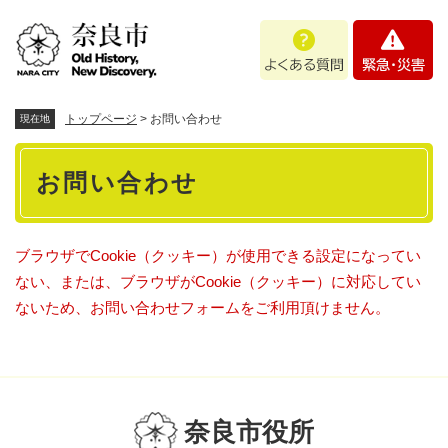
ペ
メニューを飛ばして本文へ
よ
緊
ー
く
急
ジ
あ
・
の
る
災
先
質
害
頭
トップページ
>
お問い合わせ
現在地
問
で
本
す
お問い合わせ
。
文
ブラウザでCookie（クッキー）が使用できる設定になってい
ない、または、ブラウザがCookie（クッキー）に対応してい
ないため、お問い合わせフォームをご利用頂けません。
奈良市役所