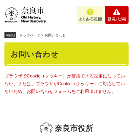
ペ
メニューを飛ばして本文へ
よ
緊
ー
く
急
ジ
あ
・
の
る
災
先
質
害
頭
トップページ
>
お問い合わせ
現在地
問
で
本
す
お問い合わせ
。
文
ブラウザでCookie（クッキー）が使用できる設定になってい
ない、または、ブラウザがCookie（クッキー）に対応してい
ないため、お問い合わせフォームをご利用頂けません。
奈良市役所