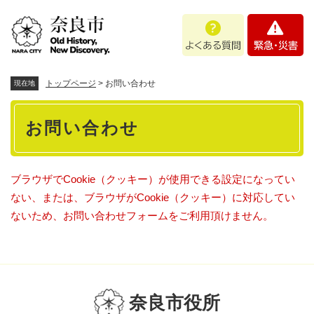
ペ
メニューを飛ばして本文へ
よ
緊
ー
く
急
ジ
あ
・
の
る
災
先
質
害
頭
トップページ
>
お問い合わせ
現在地
問
で
本
す
お問い合わせ
。
文
ブラウザでCookie（クッキー）が使用できる設定になってい
ない、または、ブラウザがCookie（クッキー）に対応してい
ないため、お問い合わせフォームをご利用頂けません。
奈良市役所