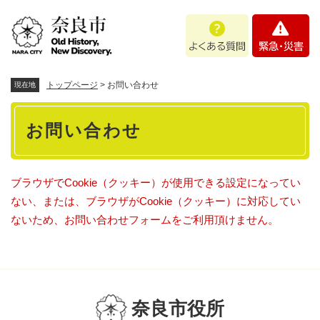
ペ
メニューを飛ばして本文へ
よ
緊
ー
く
急
ジ
あ
・
の
る
災
先
質
害
頭
トップページ
>
お問い合わせ
現在地
問
で
本
す
お問い合わせ
。
文
ブラウザでCookie（クッキー）が使用できる設定になってい
ない、または、ブラウザがCookie（クッキー）に対応してい
ないため、お問い合わせフォームをご利用頂けません。
奈良市役所