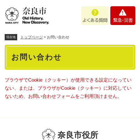
ペ
メニューを飛ばして本文へ
よ
緊
ー
く
急
ジ
あ
・
の
る
災
先
質
害
頭
トップページ
>
お問い合わせ
現在地
問
で
本
す
お問い合わせ
。
文
ブラウザでCookie（クッキー）が使用できる設定になってい
ない、または、ブラウザがCookie（クッキー）に対応してい
ないため、お問い合わせフォームをご利用頂けません。
奈良市役所