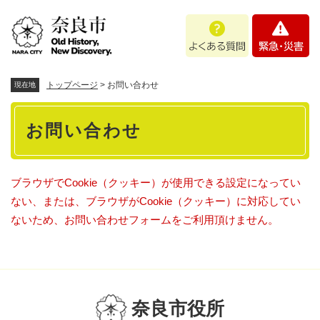
ペ
メニューを飛ばして本文へ
よ
緊
ー
く
急
ジ
あ
・
の
る
災
先
質
害
頭
トップページ
>
お問い合わせ
現在地
問
で
本
す
お問い合わせ
。
文
ブラウザでCookie（クッキー）が使用できる設定になってい
ない、または、ブラウザがCookie（クッキー）に対応してい
ないため、お問い合わせフォームをご利用頂けません。
奈良市役所