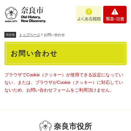
ペ
メニューを飛ばして本文へ
よ
緊
ー
く
急
ジ
あ
・
の
る
災
先
質
害
頭
トップページ
>
お問い合わせ
現在地
問
で
本
す
お問い合わせ
。
文
ブラウザでCookie（クッキー）が使用できる設定になってい
ない、または、ブラウザがCookie（クッキー）に対応してい
ないため、お問い合わせフォームをご利用頂けません。
奈良市役所