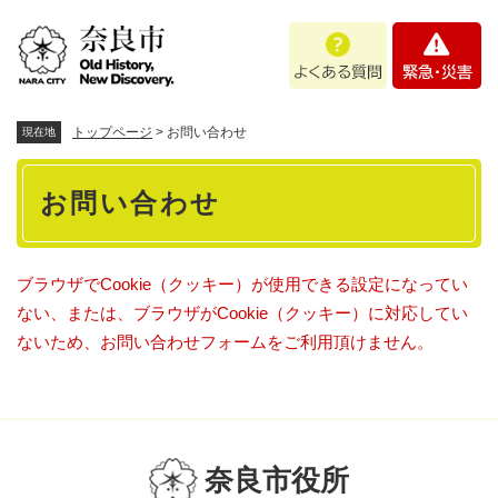
ペ
メニューを飛ばして本文へ
よ
緊
ー
く
急
ジ
あ
・
の
る
災
先
質
害
頭
トップページ
>
お問い合わせ
現在地
問
で
本
す
お問い合わせ
。
文
ブラウザでCookie（クッキー）が使用できる設定になってい
ない、または、ブラウザがCookie（クッキー）に対応してい
ないため、お問い合わせフォームをご利用頂けません。
奈良市役所