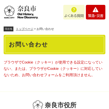
ペ
メニューを飛ばして本文へ
よ
緊
ー
く
急
ジ
あ
・
の
る
災
先
質
害
頭
トップページ
>
お問い合わせ
現在地
問
で
本
す
お問い合わせ
。
文
ブラウザでCookie（クッキー）が使用できる設定になってい
ない、または、ブラウザがCookie（クッキー）に対応してい
ないため、お問い合わせフォームをご利用頂けません。
奈良市役所