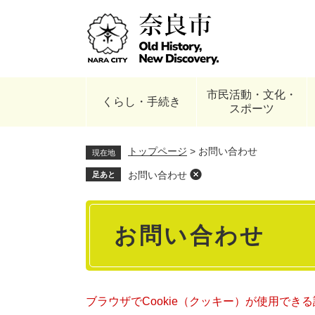
ペ
ー
ジ
の
先
頭
市民活動・文化・
で
くらし・手続き
スポーツ
す
。
トップページ
>
お問い合わせ
現在地
お問い合わせ
足あと
本
お問い合わせ
文
ブラウザでCookie（クッキー）が使用でき