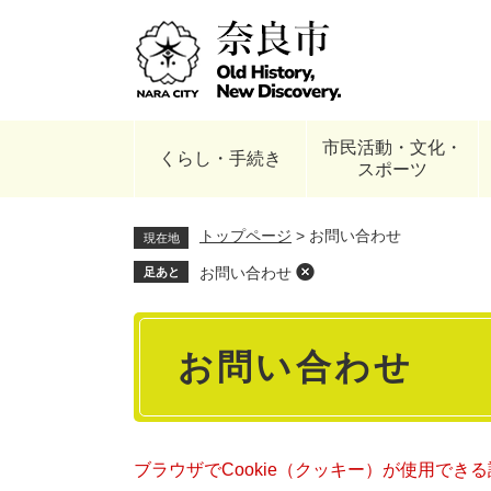
ペ
ー
ジ
の
先
頭
市民活動・文化・
で
くらし・手続き
スポーツ
す
。
トップページ
>
お問い合わせ
現在地
お問い合わせ
足あと
本
お問い合わせ
文
ブラウザでCookie（クッキー）が使用でき