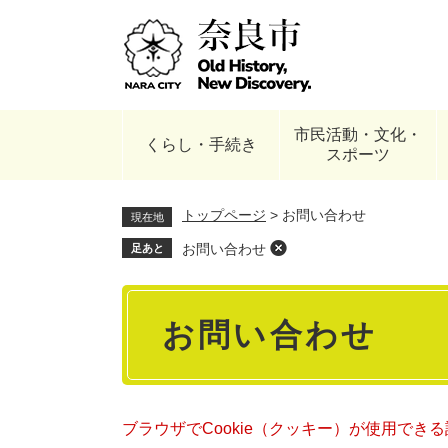
ペ
ー
ジ
の
先
頭
市民活動・文化・
で
くらし・手続き
スポーツ
す
。
トップページ
>
お問い合わせ
現在地
お問い合わせ
足あと
本
お問い合わせ
文
ブラウザでCookie（クッキー）が使用でき