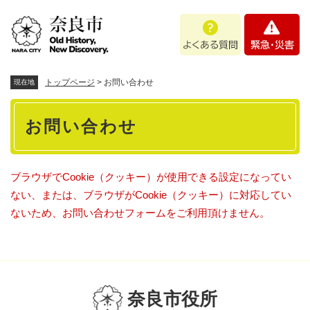
ペ
メニューを飛ばして本文へ
よ
緊
ー
く
急
ジ
あ
・
の
る
災
先
質
害
頭
トップページ
>
お問い合わせ
現在地
問
で
本
す
お問い合わせ
。
文
ブラウザでCookie（クッキー）が使用できる設定になってい
ない、または、ブラウザがCookie（クッキー）に対応してい
ないため、お問い合わせフォームをご利用頂けません。
奈良市役所