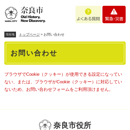
ペ
メニューを飛ばして本文へ
よ
緊
ー
く
急
ジ
あ
・
の
る
災
先
質
害
頭
トップページ
>
お問い合わせ
現在地
問
で
本
す
お問い合わせ
。
文
ブラウザでCookie（クッキー）が使用できる設定になってい
ない、または、ブラウザがCookie（クッキー）に対応してい
ないため、お問い合わせフォームをご利用頂けません。
奈良市役所