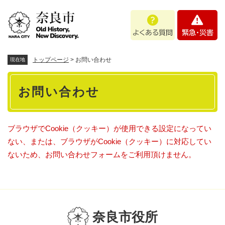
ペ
メニューを飛ばして本文へ
よ
緊
ー
く
急
ジ
あ
・
の
る
災
先
質
害
頭
トップページ
>
お問い合わせ
現在地
問
で
本
す
お問い合わせ
。
文
ブラウザでCookie（クッキー）が使用できる設定になってい
ない、または、ブラウザがCookie（クッキー）に対応してい
ないため、お問い合わせフォームをご利用頂けません。
奈良市役所