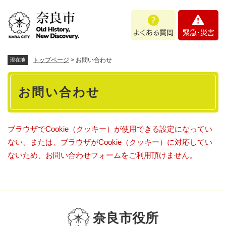
ペ
メニューを飛ばして本文へ
よ
緊
ー
く
急
ジ
あ
・
の
る
災
先
質
害
頭
トップページ
>
お問い合わせ
現在地
問
で
本
す
お問い合わせ
。
文
ブラウザでCookie（クッキー）が使用できる設定になってい
ない、または、ブラウザがCookie（クッキー）に対応してい
ないため、お問い合わせフォームをご利用頂けません。
奈良市役所