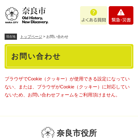
ペ
メニューを飛ばして本文へ
よ
緊
ー
く
急
ジ
あ
・
の
る
災
先
質
害
頭
トップページ
>
お問い合わせ
現在地
問
で
本
す
お問い合わせ
。
文
ブラウザでCookie（クッキー）が使用できる設定になってい
ない、または、ブラウザがCookie（クッキー）に対応してい
ないため、お問い合わせフォームをご利用頂けません。
奈良市役所