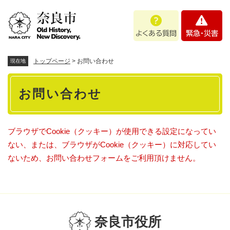
ペ
メニューを飛ばして本文へ
よ
緊
ー
く
急
ジ
あ
・
の
る
災
先
質
害
頭
トップページ
>
お問い合わせ
現在地
問
で
本
す
お問い合わせ
。
文
ブラウザでCookie（クッキー）が使用できる設定になってい
ない、または、ブラウザがCookie（クッキー）に対応してい
ないため、お問い合わせフォームをご利用頂けません。
奈良市役所