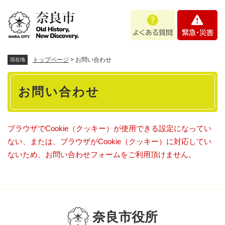
ペ
メニューを飛ばして本文へ
よ
緊
ー
く
急
ジ
あ
・
の
る
災
先
質
害
頭
トップページ
>
お問い合わせ
現在地
問
で
本
す
お問い合わせ
。
文
ブラウザでCookie（クッキー）が使用できる設定になってい
ない、または、ブラウザがCookie（クッキー）に対応してい
ないため、お問い合わせフォームをご利用頂けません。
奈良市役所