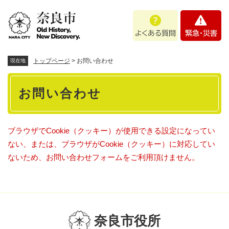
ペ
メニューを飛ばして本文へ
よ
緊
ー
く
急
ジ
あ
・
の
る
災
先
質
害
頭
トップページ
>
お問い合わせ
現在地
問
で
本
す
お問い合わせ
。
文
ブラウザでCookie（クッキー）が使用できる設定になってい
ない、または、ブラウザがCookie（クッキー）に対応してい
ないため、お問い合わせフォームをご利用頂けません。
奈良市役所