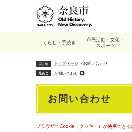
ペ
ー
ジ
の
先
頭
市民活動・文化・
で
くらし・手続き
スポーツ
す
。
トップページ
>
お問い合わせ
現在地
お問い合わせ
足あと
本
お問い合わせ
文
ブラウザでCookie（クッキー）が使用でき