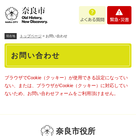
ペ
メニューを飛ばして本文へ
よ
緊
ー
く
急
ジ
あ
・
の
る
災
先
質
害
頭
トップページ
>
お問い合わせ
現在地
問
で
本
す
お問い合わせ
。
文
ブラウザでCookie（クッキー）が使用できる設定になってい
ない、または、ブラウザがCookie（クッキー）に対応してい
ないため、お問い合わせフォームをご利用頂けません。
奈良市役所