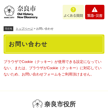
ペ
メニューを飛ばして本文へ
よ
緊
ー
く
急
ジ
あ
・
の
る
災
先
質
害
頭
トップページ
>
お問い合わせ
現在地
問
で
本
す
お問い合わせ
。
文
ブラウザでCookie（クッキー）が使用できる設定になってい
ない、または、ブラウザがCookie（クッキー）に対応してい
ないため、お問い合わせフォームをご利用頂けません。
奈良市役所